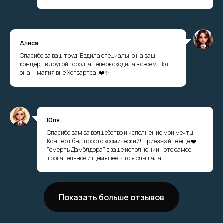
Алиса
Спасибо за ваш труд! Ездила специально на ваш
концерт в другой город, а теперь сходила в своем. Вот
она — магия вне Хогвартса! ❤️✨
Юля
Спасибо вам за волшебство и исполнение мой мечты!
Концерт был просто космический! Приезжайте еще ❤️
"смерть Дамблдора" в ваше исполнении - это самое
трогательное и щемящее, что я слышала!
Показать больше отзывов