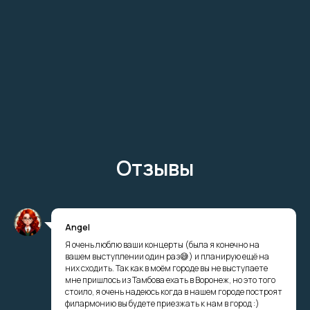
Отзывы
Angel
Я очень люблю ваши концерты (была я конечно на
вашем выступлении один раз😅) и планирую ещё на
них сходить. Так как в моём городе вы не выступаете
мне пришлось из Тамбова ехать в Воронеж, но это того
стоило, я очень надеюсь когда в нашем городе построят
филармонию вы будете приезжать к нам в город :)